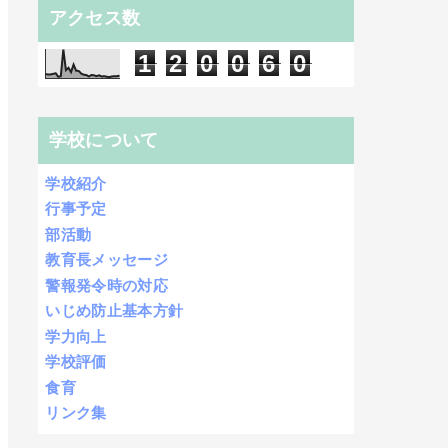
アクセス数
1
2
0
0
6
0
学校について
学校紹介
行事予定
部活動
教育長メッセージ
警報発令時の対応
いじめ防止基本方針
学力向上
学校評価
食育
リンク集