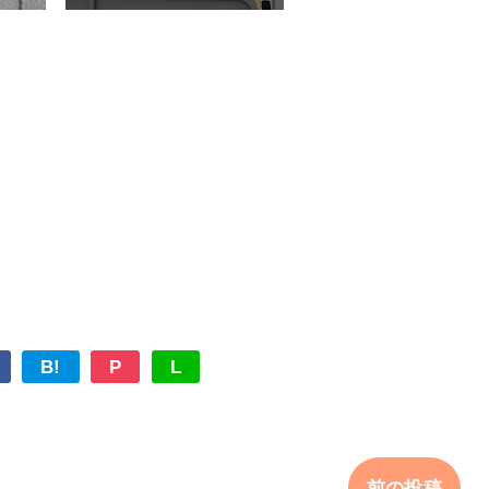
B!
P
L
前の投稿