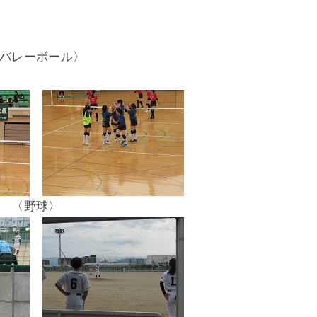
バレーボール〉
〈野球〉