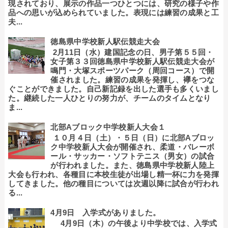
現されており、展示の作品一つひとつには、研究の様子や作
品への思いが込められていました。表現には練習の成果と工
夫...
徳島県中学校新人駅伝競走大会
2月11日（水）建国記念の日、男子第５５回・
女子第３３回徳島県中学校新人駅伝競走大会が
鳴門・大塚スポーツパーク（周回コース）で開
催されました。練習の成果を発揮し、襷をつな
ぐことができました。自己新記録を出した選手も多くいまし
た。継続した一人ひとりの努力が、チームのタイムとなり
ま...
北部Aブロック中学校新人大会１
１０月４日（土）・５日（日）に北部Aブロッ
ク中学校新人大会が開催され、柔道・バレーボ
ール・サッカー・ソフトテニス（男女）の試合
が行われました。また、徳島県中学校新人陸上
大会も行われ、各種目に本校生徒が出場し精一杯に力を発揮
してきました。他の種目については次週以降に試合が行われ
る...
4月9日 入学式がありました。
4月9日（木）の午後より中学校では、入学式