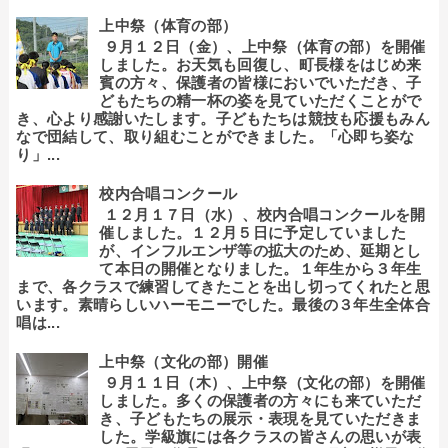
上中祭（体育の部）
９月１２日（金）、上中祭（体育の部）を開催
しました。お天気も回復し、町長様をはじめ来
賓の方々、保護者の皆様においでいただき、子
どもたちの精一杯の姿を見ていただくことがで
き、心より感謝いたします。子どもたちは競技も応援もみん
なで団結して、取り組むことができました。「心即ち姿な
り」...
校内合唱コンクール
１２月１７日（水）、校内合唱コンクールを開
催しました。１２月５日に予定していました
が、インフルエンザ等の拡大のため、延期とし
て本日の開催となりました。１年生から３年生
まで、各クラスで練習してきたことを出し切ってくれたと思
います。素晴らしいハーモニーでした。最後の３年生全体合
唱は...
上中祭（文化の部）開催
９月１１日（木）、上中祭（文化の部）を開催
しました。多くの保護者の方々にも来ていただ
き、子どもたちの展示・表現を見ていただきま
した。学級旗には各クラスの皆さんの思いが表