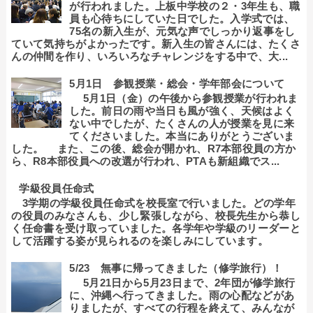
が行われました。上板中学校の２・3年生も、職
員も心待ちにしていた日でした。入学式では、
75名の新入生が、元気な声でしっかり返事をし
ていて気持ちがよかったです。新入生の皆さんには、たくさ
んの仲間を作り、いろいろなチャレンジをする中で、大...
5月1日 参観授業・総会・学年部会について
5月1日（金）の午後から参観授業が行われま
した。前日の雨や当日も風が強く、天候はよく
ない中でしたが、たくさんの人が授業を見に来
てくださいました。本当にありがとうございま
した。 また、この後、総会が開かれ、R7本部役員の方か
ら、R8本部役員への改選が行われ、PTAも新組織でス...
学級役員任命式
3学期の学級役員任命式を校長室で行いました。どの学年
の役員のみなさんも、少し緊張しながら、校長先生から恭し
く任命書を受け取っていました。各学年や学級のリーダーと
して活躍する姿が見られるのを楽しみにしています。
5/23 無事に帰ってきました（修学旅行）！
5月21日から5月23日まで、2年団が修学旅行
に、沖縄へ行ってきました。雨の心配などがあ
りましたが、すべての行程を終えて、みんなが