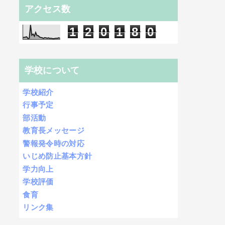
アクセス数
1
2
0
1
8
0
学校について
学校紹介
行事予定
部活動
教育長メッセージ
警報発令時の対応
いじめ防止基本方針
学力向上
学校評価
食育
リンク集