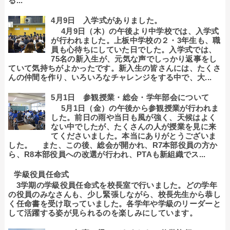
る...
4月9日 入学式がありました。
4月9日（木）の午後より中学校では、入学式
が行われました。上板中学校の２・3年生も、職
員も心待ちにしていた日でした。入学式では、
75名の新入生が、元気な声でしっかり返事をし
ていて気持ちがよかったです。新入生の皆さんには、たくさ
んの仲間を作り、いろいろなチャレンジをする中で、大...
5月1日 参観授業・総会・学年部会について
5月1日（金）の午後から参観授業が行われま
した。前日の雨や当日も風が強く、天候はよく
ない中でしたが、たくさんの人が授業を見に来
てくださいました。本当にありがとうございま
した。 また、この後、総会が開かれ、R7本部役員の方か
ら、R8本部役員への改選が行われ、PTAも新組織でス...
学級役員任命式
3学期の学級役員任命式を校長室で行いました。どの学年
の役員のみなさんも、少し緊張しながら、校長先生から恭し
く任命書を受け取っていました。各学年や学級のリーダーと
して活躍する姿が見られるのを楽しみにしています。