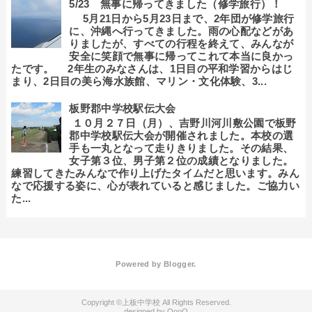
5/23 無事に帰ってきました（修学旅行）！
5月21日から5月23日まで、2年団が修学旅行
に、沖縄へ行ってきました。雨の心配などがあ
りましたが、すべての行程を終えて、みんなが
安全に笑顔で無事に帰ってこれて本当に良かっ
たです。 2年生のみなさんは、1日目の平和学習からはじ
まり、2日目の美ら海水族館、マリン・文化体験、3...
板野郡中学校駅伝大会
１０月２７日（月）、吉野川河川敷公園で板野
郡中学校駅伝大会が開催されました。本校の選
手も一丸となって走りきりました。その結果、
女子第３位、男子第２位の成績となりました。
練習してきたみんなで作り上げたタイムだと思います。みん
なで応援する姿に、心が表れていると感じました。ご協力い
た...
Powered by
Blogger
.
上板中学校
QooQ