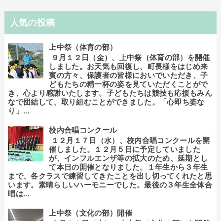
人気の投稿
上中祭（体育の部）
９月１２日（金）、上中祭（体育の部）を開催
しました。お天気も回復し、町長様をはじめ来
賓の方々、保護者の皆様においでいただき、子
どもたちの精一杯の姿を見ていただくことがで
き、心より感謝いたします。子どもたちは競技も応援もみん
なで団結して、取り組むことができました。「心即ち姿な
り」...
校内合唱コンクール
１２月１７日（水）、校内合唱コンクールを開
催しました。１２月５日に予定していました
が、インフルエンザ等の拡大のため、延期とし
て本日の開催となりました。１年生から３年生
まで、各クラスで練習してきたことを出し切ってくれたと思
います。素晴らしいハーモニーでした。最後の３年生全体合
唱は...
上中祭（文化の部）開催