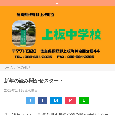
=
ホーム
/
その他
/
新年の読み聞かせスタート
2025年1月15日水曜日
t
f
B!
P
L
1月15日（水）、新年を迎え最初の読み聞かせがスター