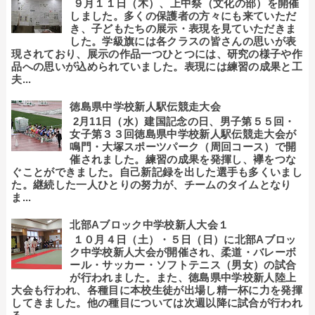
９月１１日（木）、上中祭（文化の部）を開催
しました。多くの保護者の方々にも来ていただ
き、子どもたちの展示・表現を見ていただきま
した。学級旗には各クラスの皆さんの思いが表
現されており、展示の作品一つひとつには、研究の様子や作
品への思いが込められていました。表現には練習の成果と工
夫...
徳島県中学校新人駅伝競走大会
2月11日（水）建国記念の日、男子第５５回・
女子第３３回徳島県中学校新人駅伝競走大会が
鳴門・大塚スポーツパーク（周回コース）で開
催されました。練習の成果を発揮し、襷をつな
ぐことができました。自己新記録を出した選手も多くいまし
た。継続した一人ひとりの努力が、チームのタイムとなり
ま...
北部Aブロック中学校新人大会１
１０月４日（土）・５日（日）に北部Aブロッ
ク中学校新人大会が開催され、柔道・バレーボ
ール・サッカー・ソフトテニス（男女）の試合
が行われました。また、徳島県中学校新人陸上
大会も行われ、各種目に本校生徒が出場し精一杯に力を発揮
してきました。他の種目については次週以降に試合が行われ