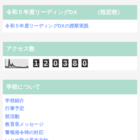
令和５年度リーディングDX （指定校）
令和５年度リーディングDXの授業実践
アクセス数
1
2
0
3
8
0
学校について
学校紹介
行事予定
部活動
教育長メッセージ
警報発令時の対応