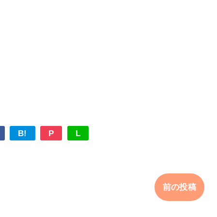
B!
P
L
前の投稿