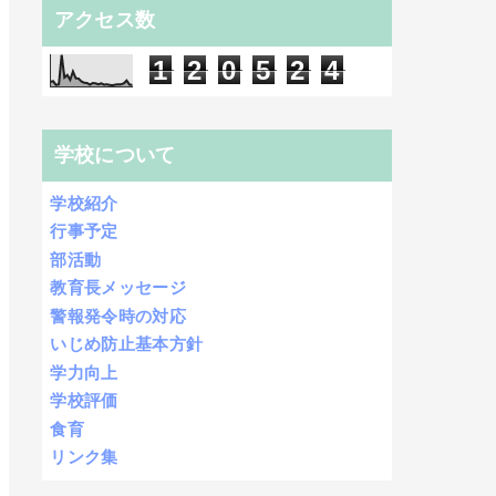
アクセス数
1
2
0
5
2
4
学校について
学校紹介
行事予定
部活動
教育長メッセージ
警報発令時の対応
いじめ防止基本方針
学力向上
学校評価
食育
リンク集