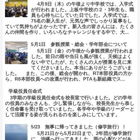
4月9日（木）の午後より中学校では、入学式
が行われました。上板中学校の２・3年生も、職
員も心待ちにしていた日でした。入学式では、
75名の新入生が、元気な声でしっかり返事をし
ていて気持ちがよかったです。新入生の皆さんには、たくさ
んの仲間を作り、いろいろなチャレンジをする中で、大...
5月1日 参観授業・総会・学年部会について
5月1日（金）の午後から参観授業が行われま
した。前日の雨や当日も風が強く、天候はよく
ない中でしたが、たくさんの人が授業を見に来
てくださいました。本当にありがとうございま
した。 また、この後、総会が開かれ、R7本部役員の方か
ら、R8本部役員への改選が行われ、PTAも新組織でス...
学級役員任命式
3学期の学級役員任命式を校長室で行いました。どの学年
の役員のみなさんも、少し緊張しながら、校長先生から恭し
く任命書を受け取っていました。各学年や学級のリーダーと
して活躍する姿が見られるのを楽しみにしています。
5/23 無事に帰ってきました（修学旅行）！
5月21日から5月23日まで、2年団が修学旅行
に、沖縄へ行ってきました。雨の心配などがあ