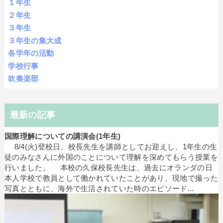
１年生
２年生
３年生
３年生の集大成
各学年の活動
学校行事
吹奏楽部
最新の記事
国際理解についての講演会(1年生)
8/4(火)登校日、校長先生を講師としてお迎えし、1年生の生
徒のみなさんに外国のことについて理解を深めてもらう授業を
行いました。 本校の久保校長先生は、過去にオランダの日
本人学校で教員として働かれていたことがあり、現地で撮った
写真とともに、海外で生活されていた時のエピソード...