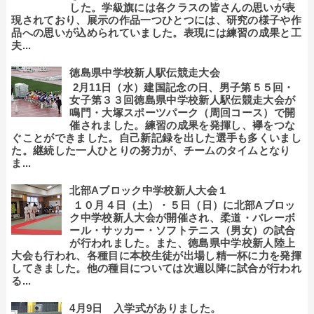
した。学級旗には各クラスの皆さんの思いが表
現されており、展示の作品一つひとつには、研究の様子や作
品への思いが込められていました。表現には練習の成果と工
夫...
徳島県中学校新人駅伝競走大会
2月11日（水）建国記念の日、男子第５５回・
女子第３３回徳島県中学校新人駅伝競走大会が
鳴門・大塚スポーツパーク（周回コース）で開
催されました。練習の成果を発揮し、襷をつな
ぐことができました。自己新記録を出した選手も多くいまし
た。継続した一人ひとりの努力が、チームのタイムとなり
ま...
北部Aブロック中学校新人大会１
１０月４日（土）・５日（日）に北部Aブロッ
ク中学校新人大会が開催され、柔道・バレーボ
ール・サッカー・ソフトテニス（男女）の試合
が行われました。また、徳島県中学校新人陸上
大会も行われ、各種目に本校生徒が出場し精一杯に力を発揮
してきました。他の種目については次週以降に試合が行われ
る...
4月9日 入学式がありました。