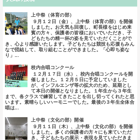
上中祭（体育の部）
９月１２日（金）、上中祭（体育の部）を開催
しました。お天気も回復し、町長様をはじめ来
賓の方々、保護者の皆様においでいただき、子
どもたちの精一杯の姿を見ていただくことがで
き、心より感謝いたします。子どもたちは競技も応援もみん
なで団結して、取り組むことができました。「心即ち姿な
り」...
校内合唱コンクール
１２月１７日（水）、校内合唱コンクールを開
催しました。１２月５日に予定していました
が、インフルエンザ等の拡大のため、延期とし
て本日の開催となりました。１年生から３年生
まで、各クラスで練習してきたことを出し切ってくれたと思
います。素晴らしいハーモニーでした。最後の３年生全体合
唱は...
上中祭（文化の部）開催
９月１１日（木）、上中祭（文化の部）を開催
しました。多くの保護者の方々にも来ていただ
き、子どもたちの展示・表現を見ていただきま