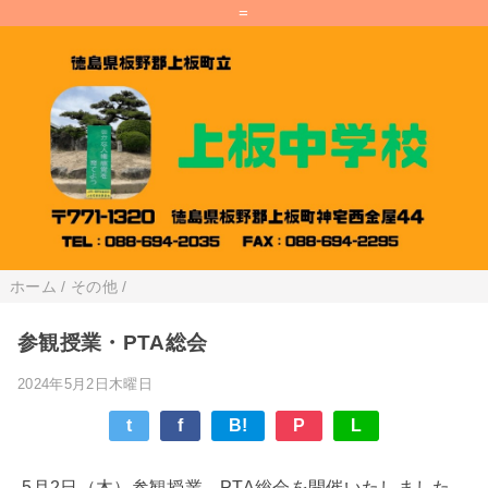
=
ホーム
/
その他
/
参観授業・PTA総会
2024年5月2日木曜日
t
f
B!
P
L
5月2日（木）参観授業、PTA総会を開催いたしました。