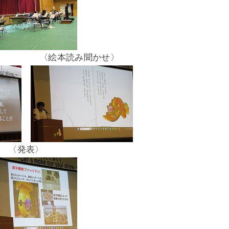
〉 〈絵本読み聞かせ〉
〈発表〉