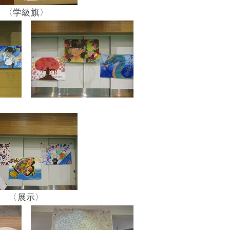
〈学級旗〉
〈展示〉