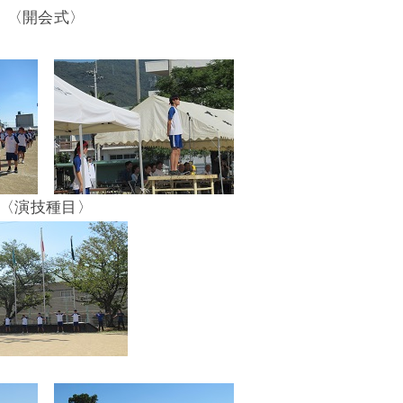
〈開会式〉
〈演技種目〉